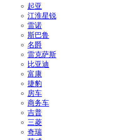
起亚
江淮星锐
雷诺
斯巴鲁
名爵
雷克萨斯
比亚迪
富康
捷豹
房车
商务车
吉普
三菱
奇瑞