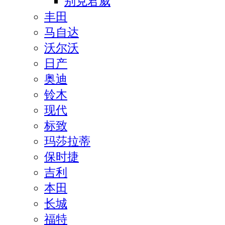
别克君威
丰田
马自达
沃尔沃
日产
奥迪
铃木
现代
标致
玛莎拉蒂
保时捷
吉利
本田
长城
福特