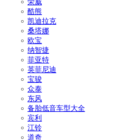
荣威
酷熊
凯迪拉克
桑塔娜
欧宝
纳智捷
菲亚特
英菲尼迪
宝骏
众泰
东风
备胎低音车型大全
宾利
江铃
道奇