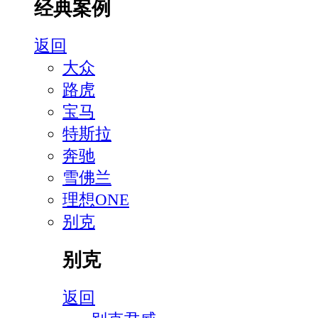
经典案例
返回
大众
路虎
宝马
特斯拉
奔驰
雪佛兰
理想ONE
别克
别克
返回