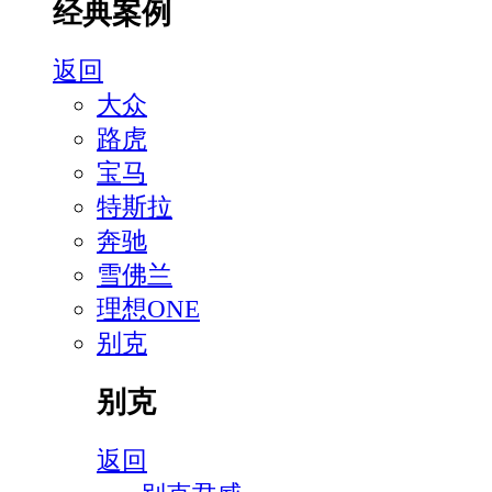
经典案例
返回
大众
路虎
宝马
特斯拉
奔驰
雪佛兰
理想ONE
别克
别克
返回