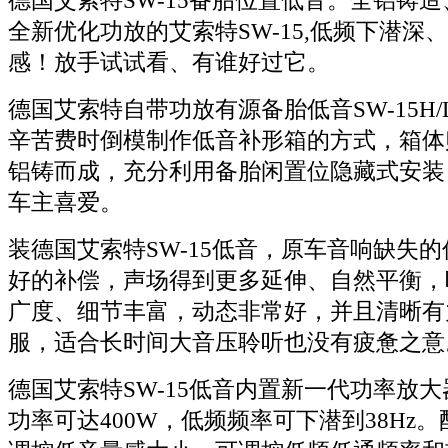
德国艾索特SW-15备胎位置低音。全铝铸
全新优化功放的艾索特SW-15,低频下潜深
感！放手试试看、有谁好过它。
德国艾索特自带功放有源备胎低音SW-15H/
辛苦费时倒模制作低音补形箱的方式，箱体
铝铸而成，充分利用备胎闲置位隐藏式安装
车主喜爱。
装德国艾索特SW-15低音，原车音响缺失
好的补偿，声场得到更多延伸、自然平衡，
广度、细节丰富，动态非常好，并且清晰有
服，适合长时间大音压聆听也没有疲惫之意
德国艾索特SW-15低音内置新一代功率放
功率可达400W，低频频率可下潜到38Hz