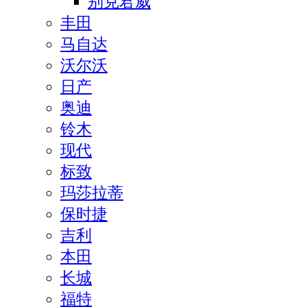
别克君威
丰田
马自达
沃尔沃
日产
奥迪
铃木
现代
标致
玛莎拉蒂
保时捷
吉利
本田
长城
福特