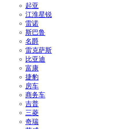
起亚
江淮星锐
雷诺
斯巴鲁
名爵
雷克萨斯
比亚迪
富康
捷豹
房车
商务车
吉普
三菱
奇瑞