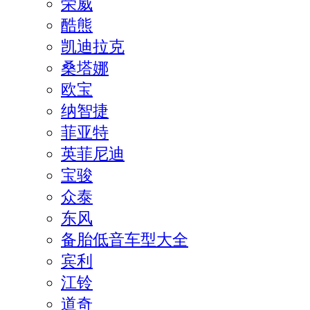
荣威
酷熊
凯迪拉克
桑塔娜
欧宝
纳智捷
菲亚特
英菲尼迪
宝骏
众泰
东风
备胎低音车型大全
宾利
江铃
道奇