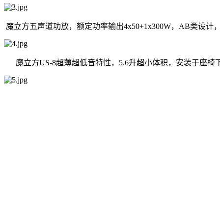
魔立方五声道功放，额定功率输出
4x50+1x300W
，
AB
类设计
魔立方
US-8
超薄超低音特性，
5.6
升超小体积，安装于座椅