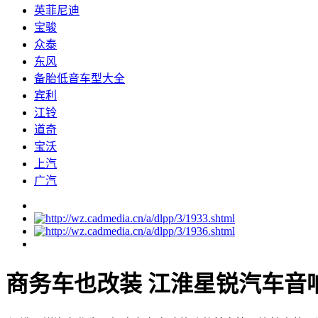
英菲尼迪
宝骏
众泰
东风
备胎低音车型大全
宾利
江铃
道奇
宝沃
上汽
广汽
商务车也改装 江淮星锐汽车音