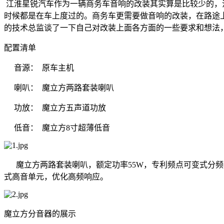
江淮星锐汽车作为一辆商务车音响的改装其实算是比较少的，
时候都是在车上度过的。商务车更需要做音响的改装，在路途
的技术总监谈了一下自己对改装上面各方面的一些要求和想法
配置清单
音源： 原车主机
喇叭： 魔立方两路套装喇叭
功放： 魔立方五声道功放
低音： 魔立方
8
寸超薄低音
魔立方两路套装喇叭，额定功率
55W
，专利频点可变式分频
式高音单元，优化高频响应。
魔立方分音器的展示