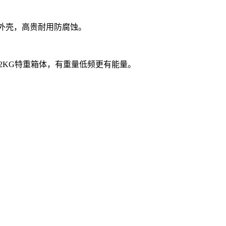
外壳，高贵耐用防腐蚀。
.2KG
特重箱体，有重量低频更有能量。