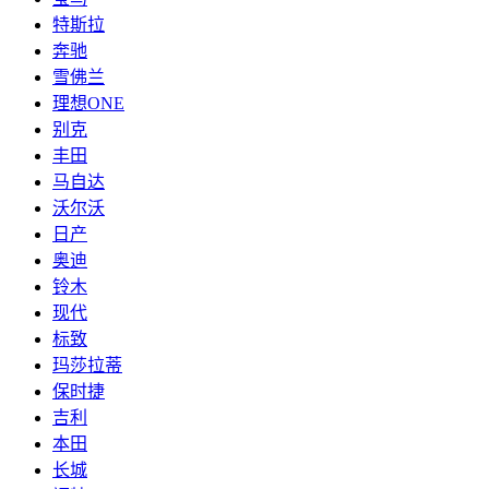
特斯拉
奔驰
雪佛兰
理想ONE
别克
丰田
马自达
沃尔沃
日产
奥迪
铃木
现代
标致
玛莎拉蒂
保时捷
吉利
本田
长城