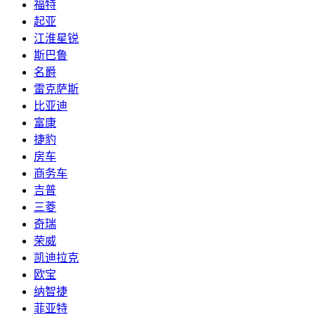
福特
起亚
江淮星锐
斯巴鲁
名爵
雷克萨斯
比亚迪
富康
捷豹
房车
商务车
吉普
三菱
奇瑞
荣威
凯迪拉克
欧宝
纳智捷
菲亚特