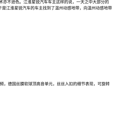
术亦不逊色。江淮星锐汽车车主这样的说，一天之中大部分的
于是江淮星锐汽车的车主找到了温州动感地带，向温州动感地带
频，德国丝膜软球顶高音单元，丝丝入扣的细节表现，可旋转