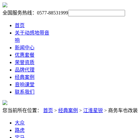
全国服务热线：0577-88531999
首页
关于动感地带音
响
新闻中心
优惠套餐
荣誉资质
品牌代理
经典案例
音响课堂
联系我们
您当前所在位置：
首页
>
经典案例
>
江淮星锐
> 商务车也改
大众
路虎
宝马