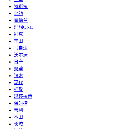
特斯拉
奔驰
雪佛兰
理想ONE
别克
丰田
马自达
沃尔沃
日产
奥迪
铃木
现代
标致
玛莎拉蒂
保时捷
吉利
本田
长城