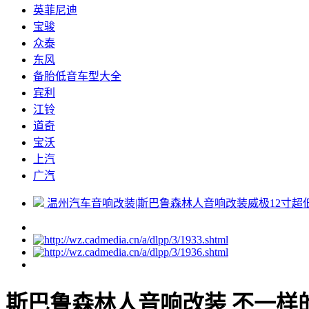
英菲尼迪
宝骏
众泰
东风
备胎低音车型大全
宾利
江铃
道奇
宝沃
上汽
广汽
温州汽车音响改装|斯巴鲁森林人音响改装威极12寸超
斯巴鲁森林人音响改装 不一样