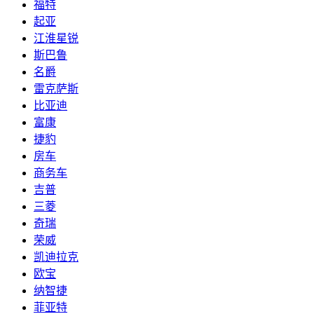
福特
起亚
江淮星锐
斯巴鲁
名爵
雷克萨斯
比亚迪
富康
捷豹
房车
商务车
吉普
三菱
奇瑞
荣威
凯迪拉克
欧宝
纳智捷
菲亚特