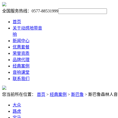
全国服务热线：0577-88531999
首页
关于动感地带音
响
新闻中心
优惠套餐
荣誉资质
品牌代理
经典案例
音响课堂
联系我们
您当前所在位置：
首页
>
经典案例
>
斯巴鲁
> 斯巴鲁森林人
大众
路虎
宝马