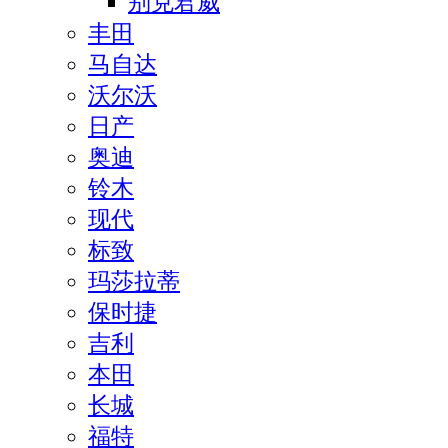
别克君威
丰田
马自达
沃尔沃
日产
奥迪
铃木
现代
标致
玛莎拉蒂
保时捷
吉利
本田
长城
福特