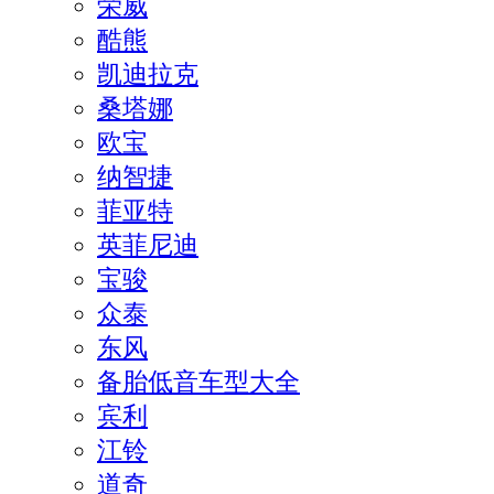
荣威
酷熊
凯迪拉克
桑塔娜
欧宝
纳智捷
菲亚特
英菲尼迪
宝骏
众泰
东风
备胎低音车型大全
宾利
江铃
道奇