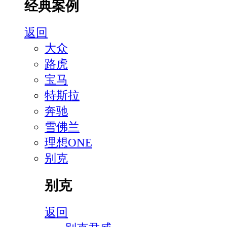
经典案例
返回
大众
路虎
宝马
特斯拉
奔驰
雪佛兰
理想ONE
别克
别克
返回