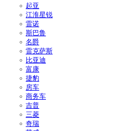
起亚
江淮星锐
雷诺
斯巴鲁
名爵
雷克萨斯
比亚迪
富康
捷豹
房车
商务车
吉普
三菱
奇瑞